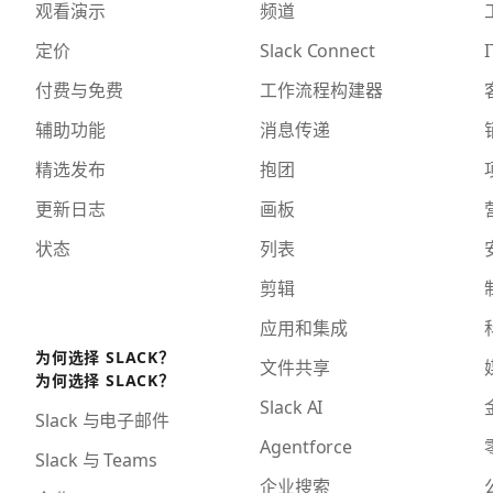
观看演示
频道
定价
Slack Connect
I
付费与免费
工作流程构建器
辅助功能
消息传递
精选发布
抱团
更新日志
画板
状态
列表
剪辑
应用和集成
为何选择 SLACK？
文件共享
为何选择 SLACK？
Slack AI
Slack 与电子邮件
Agentforce
Slack 与 Teams
企业搜索