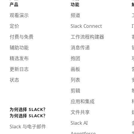
产品
功能
观看演示
频道
定价
Slack Connect
I
付费与免费
工作流程构建器
辅助功能
消息传递
精选发布
抱团
更新日志
画板
状态
列表
剪辑
应用和集成
为何选择 SLACK？
文件共享
为何选择 SLACK？
Slack AI
Slack 与电子邮件
Agentforce