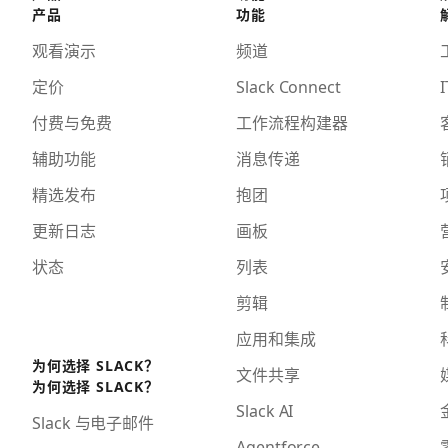
产品
功能
观看演示
频道
定价
Slack Connect
I
付费与免费
工作流程构建器
辅助功能
消息传递
精选发布
抱团
更新日志
画板
状态
列表
剪辑
应用和集成
为何选择 SLACK？
文件共享
为何选择 SLACK？
Slack AI
Slack 与电子邮件
Agentforce