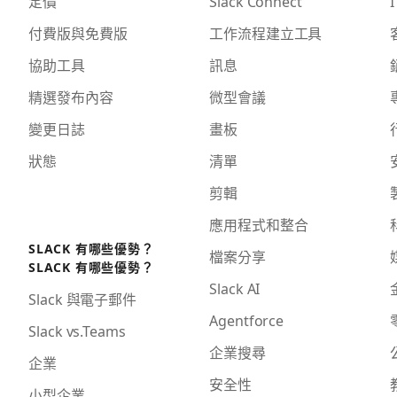
定價
Slack Connect
I
付費版與免費版
工作流程建立工具
協助工具
訊息
精選發布內容
微型會議
變更日誌
畫板
狀態
清單
剪輯
應用程式和整合
SLACK 有哪些優勢？
檔案分享
SLACK 有哪些優勢？
Slack AI
Slack 與電子郵件
Agentforce
Slack vs.Teams
企業搜尋
企業
安全性
小型企業