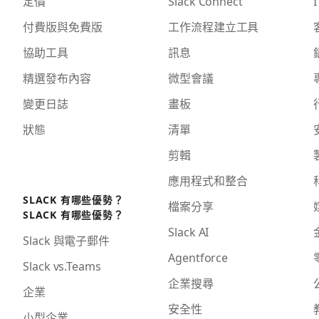
定價
Slack Connect
I
付費版與免費版
工作流程建立工具
協助工具
訊息
精選發布內容
微型會議
變更日誌
畫板
狀態
清單
剪輯
應用程式和整合
SLACK 有哪些優勢？
檔案分享
SLACK 有哪些優勢？
Slack AI
Slack 與電子郵件
Agentforce
Slack vs.Teams
企業搜尋
企業
安全性
小型企業