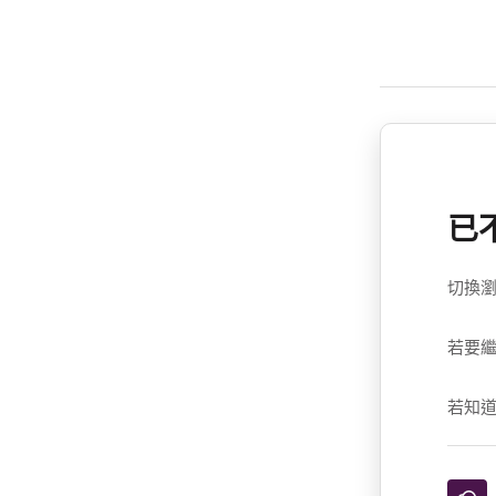
已
切換瀏
若要繼
若知