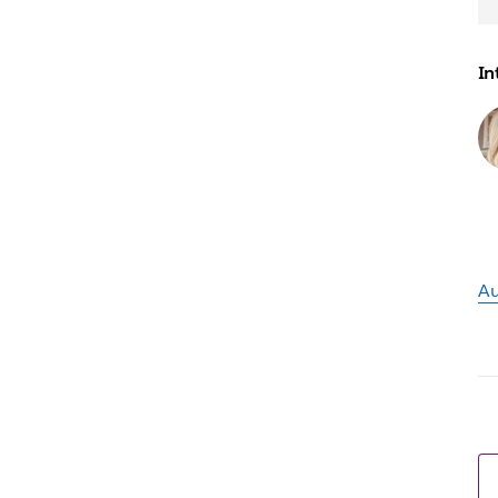
In
Au