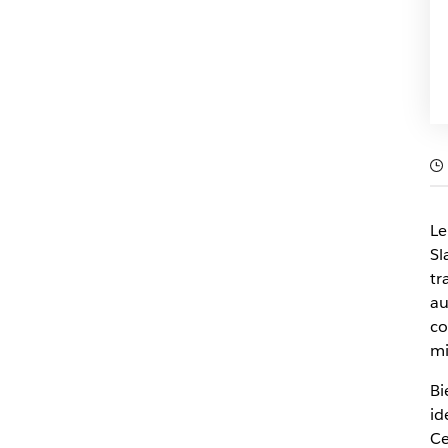
Le
Sl
tr
au
co
mi
Bi
id
Ce