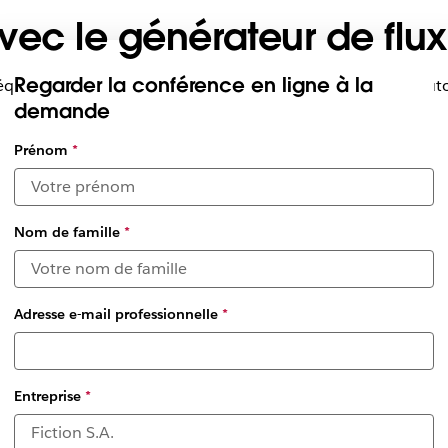
ec le générateur de flux 
Regarder la conférence en ligne à la
uipe et nos clients maximisent leur efficacité avec des auto
demande
Sélectionner
Prénom
*
des dates et
des fuseaux
horaires
disponibles
Nom de famille
*
*
Adresse e-mail professionnelle
*
Entreprise
*