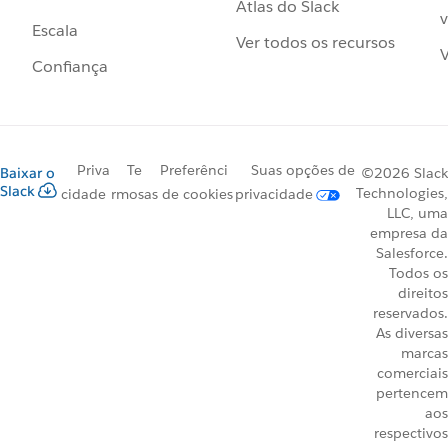
Atlas do Slack
v
Escala
Ver todos os recursos
V
Confiança
Priva
Te
Preferênci
Suas opções de
Baixar o
©2026 Slack
Slack
Technologies,
cidade
rmos
as de cookies
privacidade
LLC, uma
empresa da
Salesforce.
Todos os
direitos
reservados.
As diversas
marcas
comerciais
pertencem
aos
respectivos