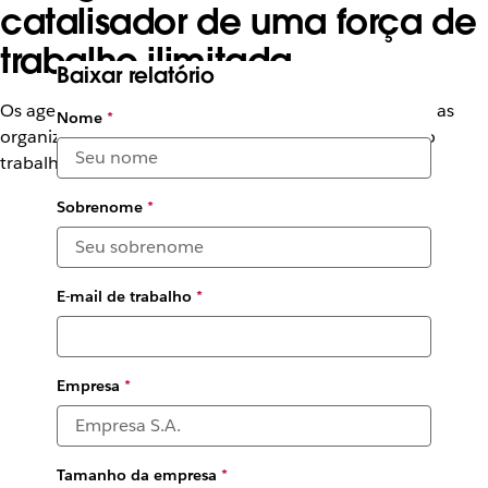
catalisador de uma força de
trabalho ilimitada
Baixar relatório
Os agentes autônomos do Agentforce impulsionarão as
Nome
*
organizações para uma nova era de produtividade no
trabalho
Sobrenome
*
E-mail de trabalho
*
Empresa
*
Tamanho da empresa
*