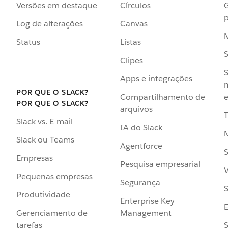
Versões em destaque
Círculos
p
Log de alterações
Canvas
Status
Listas
Clipes
S
Apps e integrações
POR QUE O SLACK?
Compartilhamento de
e
POR QUE O SLACK?
arquivos
Slack vs. E-mail
IA do Slack
Slack ou Teams
Agentforce
S
Empresas
Pesquisa empresarial
V
Pequenas empresas
Segurança
S
Produtividade
Enterprise Key
Management
Gerenciamento de
S
tarefas