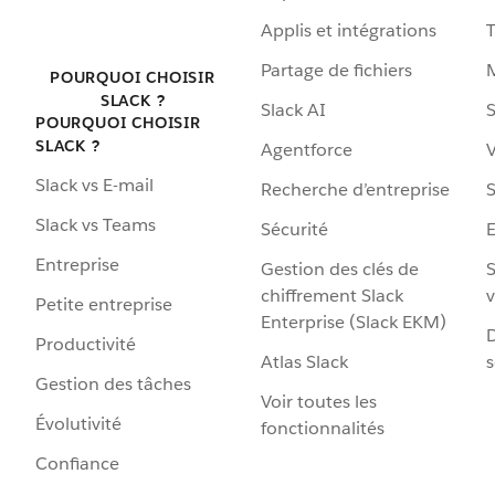
Applis et intégrations
Partage de fichiers
POURQUOI CHOISIR
SLACK ?
Slack AI
S
POURQUOI CHOISIR
SLACK ?
Agentforce
V
Slack vs E-mail
Recherche d’entreprise
S
Slack vs Teams
Sécurité
Entreprise
Gestion des clés de
S
chiffrement Slack
v
Petite entreprise
Enterprise (Slack EKM)
D
Productivité
Atlas Slack
s
Gestion des tâches
Voir toutes les
Évolutivité
fonctionnalités
Confiance