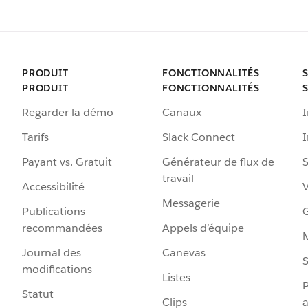
PRODUIT
FONCTIONNALITÉS
PRODUIT
FONCTIONNALITÉS
Regarder la démo
Canaux
I
Tarifs
Slack Connect
Payant vs. Gratuit
Générateur de flux de
S
travail
Accessibilité
Messagerie
Publications
G
recommandées
Appels d’équipe
Journal des
Canevas
S
modifications
Listes
P
Statut
Clips
a