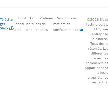
Conf
Co
Préféren
Vos choix en
Téléchar
©2026 Slack
ger
identi
nditi
ces de
matière de
Technologies,
Slack
LLC, une
alité
ons
cookies
confidentialité
entreprise
Salesforce.
Tous droits
réservés. Les
différentes
marques
commerciales
appartiennent
à leurs
propriétaires
respectifs.