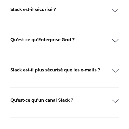
u
v
Slack est-il sécurisé ?
e
l
o
n
g
Qu’est-ce qu’Enterprise Grid ?
l
e
t
Slack est-il plus sécurisé que les e-mails ?
Qu’est-ce qu’un canal Slack ?