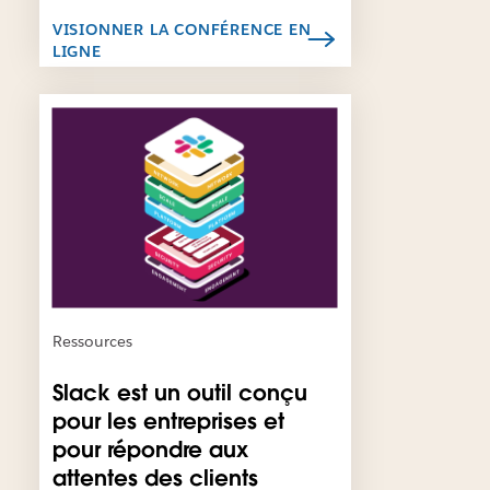
e
l
VISIONNER LA CONFÉRENCE EN
LIGNE
i
e
n
I
s
l
’
e
o
s
u
t
v
p
r
o
e
s
d
s
a
i
n
b
Ressources
s
l
u
e
Slack est un outil conçu
n
q
pour les entreprises et
n
u
o
pour répondre aux
e
u
c
attentes des clients