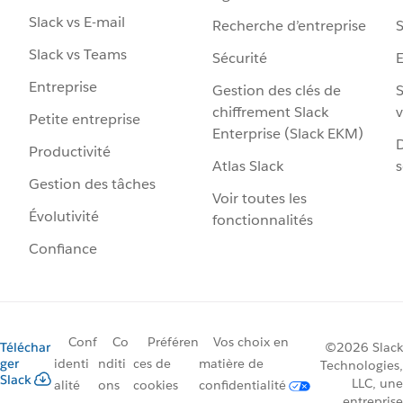
Slack vs E-mail
Recherche d’entreprise
S
Slack vs Teams
Sécurité
Entreprise
Gestion des clés de
S
chiffrement Slack
v
Petite entreprise
Enterprise (Slack EKM)
D
Productivité
Atlas Slack
s
Gestion des tâches
Voir toutes les
Évolutivité
fonctionnalités
Confiance
Conf
Co
Préféren
Vos choix en
Téléchar
©2026 Slack
ger
identi
nditi
ces de
matière de
Technologies,
Slack
LLC, une
alité
ons
cookies
confidentialité
entreprise