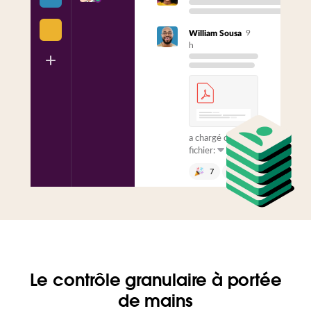
9
William Sousa
h
a chargé ce
fichier:
7
1
Envoyer un
message vers un
canal
Le contrôle granulaire à portée
de mains