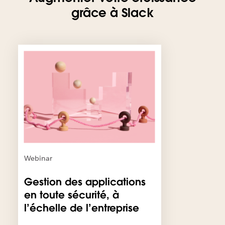
grâce à Slack
I
l
e
s
t
p
o
s
s
i
b
Webinar
l
e
Gestion des applications
q
en toute sécurité, à
u
l’échelle de l’entreprise
e
c