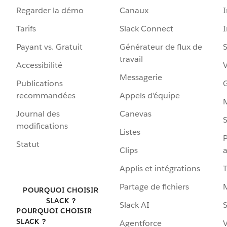
Regarder la démo
Canaux
I
Tarifs
Slack Connect
Payant vs. Gratuit
Générateur de flux de
S
travail
Accessibilité
Messagerie
Publications
G
recommandées
Appels d’équipe
Journal des
Canevas
S
modifications
Listes
P
Statut
Clips
a
Applis et intégrations
Partage de fichiers
POURQUOI CHOISIR
SLACK ?
Slack AI
S
POURQUOI CHOISIR
SLACK ?
Agentforce
V