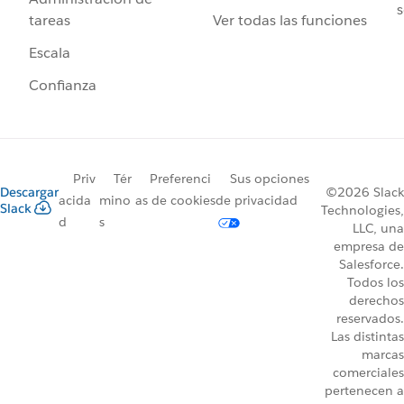
s
Ver todas las funciones
tareas
Escala
Confianza
Priv
Tér
Preferenci
Sus opciones
Descargar
©2026 Slack
acida
mino
as de cookies
de privacidad
Slack
Technologies,
d
s
LLC, una
empresa de
Salesforce.
Todos los
derechos
reservados.
Las distintas
marcas
comerciales
pertenecen a