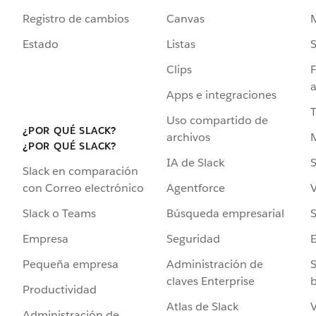
Registro de cambios
Canvas
Estado
Listas
Clips
F
a
Apps e integraciones
Uso compartido de
¿POR QUÉ SLACK?
archivos
¿POR QUÉ SLACK?
IA de Slack
S
Slack en comparación
Agentforce
V
con Correo electrónico
Búsqueda empresarial
S
Slack o Teams
Seguridad
Empresa
Administración de
S
Pequeña empresa
claves Enterprise
b
Productividad
Atlas de Slack
V
Administración de