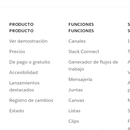
PRODUCTO
FUNCIONES
PRODUCTO
FUNCIONES
Ver demostración
Canales
I
Precios
Slack Connect
T
De pago o gratuito
Generador de flujos de
A
trabajo
Accesibilidad
Mensajería
Lanzamientos
destacados
Juntas
Registro de cambios
Canvas
Estado
Listas
Clips
F
a