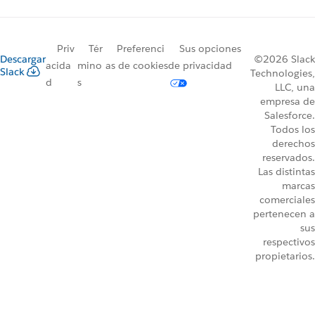
Priv
Tér
Preferenci
Sus opciones
Descargar
©2026 Slack
acida
mino
as de cookies
de privacidad
Slack
Technologies,
d
s
LLC, una
empresa de
Salesforce.
Todos los
derechos
reservados.
Las distintas
marcas
comerciales
pertenecen a
sus
respectivos
propietarios.