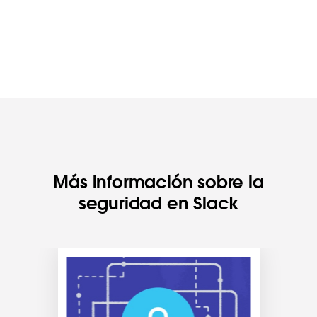
Más información sobre la
seguridad en Slack
E
s
p
o
s