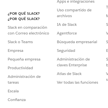
Apps e integraciones
Uso compartido de
¿POR QUÉ SLACK?
archivos
¿POR QUÉ SLACK?
IA de Slack
S
Slack en comparación
Agentforce
V
con Correo electrónico
Búsqueda empresarial
S
Slack o Teams
Seguridad
Empresa
Administración de
S
Pequeña empresa
claves Enterprise
b
Productividad
Atlas de Slack
V
Administración de
s
Ver todas las funciones
tareas
Escala
Confianza