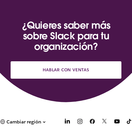
e
n
u
n
¿Quieres saber más
a
sobre Slack para tu
p
e
organización?
s
t
a
ñ
HABLAR CON VENTAS
a
n
u
e
v
a
.
Cambiar región