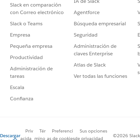
IA de Slack
S
Slack en comparación
Agentforce
V
con Correo electrónico
Búsqueda empresarial
S
Slack o Teams
Seguridad
Empresa
Administración de
S
Pequeña empresa
claves Enterprise
b
Productividad
Atlas de Slack
V
Administración de
s
Ver todas las funciones
tareas
Escala
Confianza
Priv
Tér
Preferenci
Sus opciones
Descargar
©2026 Slack
acida
mino
as de cookies
de privacidad