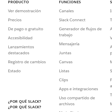
PRODUCTO
FUNCIONES
Ver demostración
Canales
I
Precios
Slack Connect
T
De pago o gratuito
Generador de flujos de
A
trabajo
Accesibilidad
Mensajería
Lanzamientos
destacados
Juntas
Registro de cambios
Canvas
Estado
Listas
Clips
F
a
Apps e integraciones
Uso compartido de
¿POR QUÉ SLACK?
archivos
¿POR QUÉ SLACK?