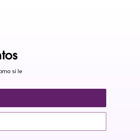
tos
omo si le