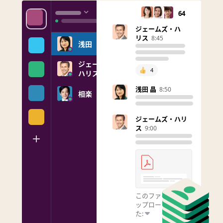
64
ジェームズ・ハ
リス
8:45
浅田
ジェームズ・
4
ハリス
浅田 晶
8:50
相楽
ジェームズ・ハリ
ス
9:00
このファイルをア
ップロードしまし
た: