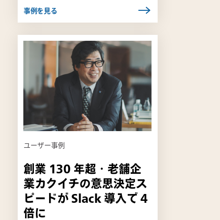
事例を見る
リ
ン
ク
は
新
し
い
タ
ブ
ユーザー事例
で
開
創業 130 年超・老舗企
き
業カクイチの意思決定ス
ま
す
ピードが Slack 導入で 4
倍に