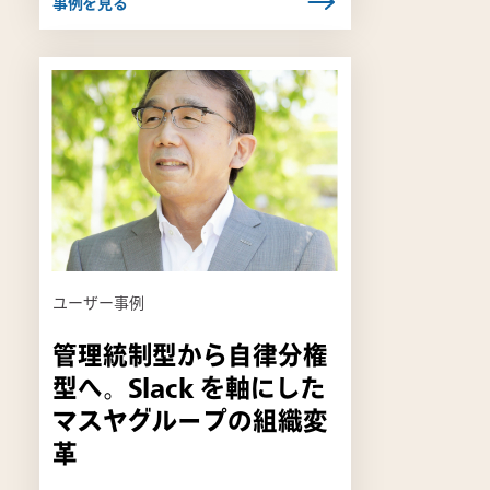
事例を見る
リ
ン
ク
は
新
し
い
タ
ブ
ユーザー事例
で
開
管理統制型から自律分権
き
型へ。Slack を軸にした
ま
す
マスヤグループの組織変
革