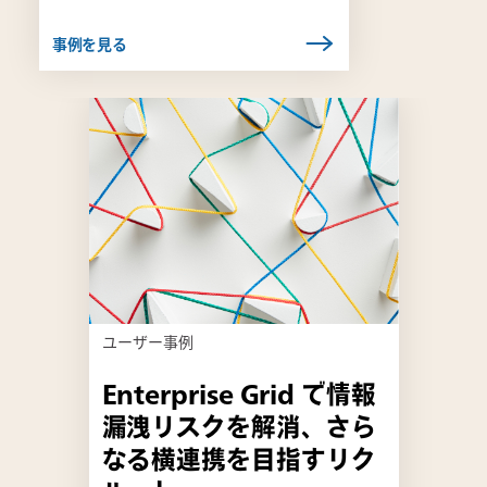
事例を見る
リ
ン
ク
は
新
し
い
タ
ブ
ユーザー事例
で
開
Enterprise Grid で情報
き
漏洩リスクを解消、さら
ま
す
なる横連携を目指すリク