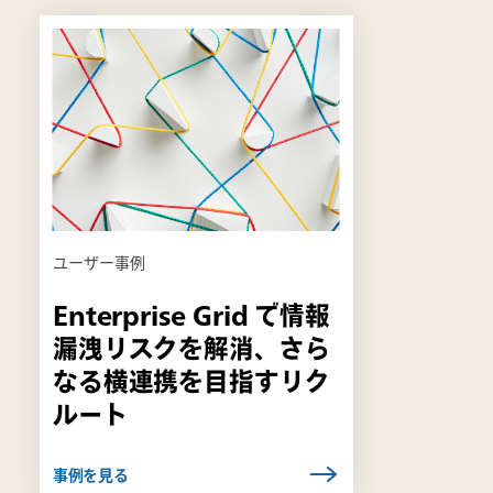
リ
ン
ク
は
新
し
い
タ
ブ
ユーザー事例
で
開
Enterprise Grid で情報
き
漏洩リスクを解消、さら
ま
す
なる横連携を目指すリク
ルート
事例を見る