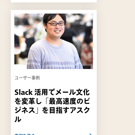
リ
ン
ク
は
新
し
い
タ
ブ
ユーザー事例
で
開
Slack 活用でメール文化
き
を変革し「最高速度のビ
ま
す
ジネス」を目指すアスク
ル