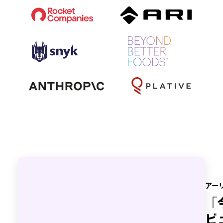
アー
「
ビ