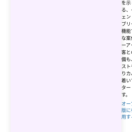
を示
る、
ェン
ブリ
機能
な案
ーア
客と
備も、
スト
りカ
着い
ター
す。
オー
版に
用す