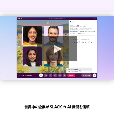
動
画
を
見
る
世界中の企業が SLACK の AI 機能を信頼