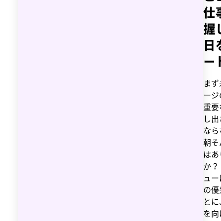
仕
握
日
ー
まず
ージ
重要
し出
なら
朝そ
はあ
か？
ュー
の優
とに
を向