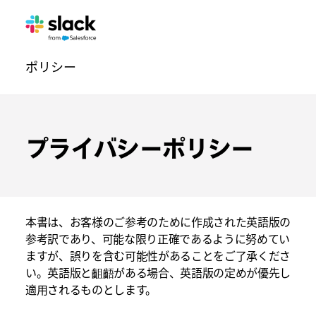
ト
追
ペ
ポリシー
ラ
加
ー
ス
ジ
ト
セ
プライバシーポリシー
ン
タ
ー
本書は、お客様のご参考のために作成された英語版の
の
参考訳であり、可能な限り正確であるように努めてい
操
ますが、誤りを含む可能性があることをご了承くださ
い。英語版と齟齬がある場合、英語版の定めが優先し
作
適用されるものとします。
方