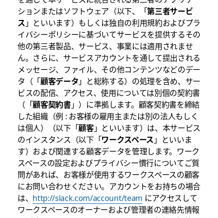
ションまたはソフトウェア（以下、「
第三者サービ
ス
」といいます）もしくは独自の利用規約およびプラ
イバシーポリシーに基づいてサービスを提供するその
他の第三者製品、サービス、事業には適用されませ
ん。さらに、サービスアカウントを通して提出される
メッセージ、ファイル、その他コンテンツなどのデー
タ（「
顧客データ
」と総称する）の処理を含め、サー
ビスの配信、アクセス、使用については別個の契約書
（「
顧客契約書
」）に準拠します。顧客契約書を締結
した組織（例 : お客様の雇用主または別の法人もしく
は個人）（以下「
顧客
」といいます）は、本サービス
のインスタンス（以下「
ワークスペース
」といいま
す）および関連する顧客データを管理します。ワーク
スペースの設定およびプライバシー慣行についてご質
問があれば、お客様が使用するワークスペースの顧客
にお問い合わせください。アカウントをお持ちの場合
は、
http://slack.com/account/team
にアクセスして
ワークスペースのオーナーおよび管理者の連絡先情報