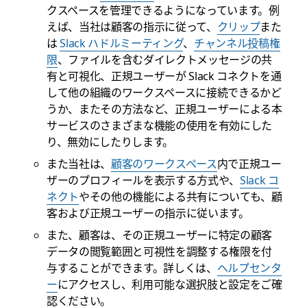
クスペースを管理できるようになっています。例
えば、当社は顧客の指示に従って、
クリップ
また
は
Slack ハドルミーティング
、
チャンネル投稿権
限
、ファイルを含むダイレクトメッセージの共
有と可視化、正規ユーザーが Slack コネクトを通
して他の組織のワークスペースに接続できるかど
うか、またその方法など、正規ユーザーによる本
サービスのさまざまな機能の使用を有効にした
り、無効にしたりします。
また当社は、
顧客のワークスペース
内で正規ユー
ザーのプロフィールを表示する方式や、
Slack コ
ネクト
やその他の機能による共有についても、顧
客および正規ユーザーの指示に従います。
また、顧客は、その正規ユーザーに特定の顧客
データの閲覧範囲と可視性を調整する権限を付
与することができます。詳しくは、
ヘルプセンタ
ー
にアクセスし、利用可能な選択肢と設定をご確
認ください。