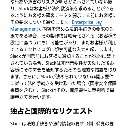
な行為や危害のリスクが明らかに示されていない限
り、Slackはお客様が法的救済策を求めることができ
るようにお客様の顧客データを開示する前にお客様に
その要求について通知します。
Enterprise Key
Management
が内容を求める法的手続きの要求の対
象である場合、その製作物は暗号化される（お客様の
設定に基づうにち）可能性があり、またお客様が利用
できるアクセスログに観察可能な入力も起こします。
Slack が開示前にお客様に通知することが法的に禁止
されている場合、Slackは非開示要件が失効した後お
客様にその需要を通知するための合理的な措置を取り
ます。さらに、Slackが決められていない非開示要件
に従って法的手続きを受け取った場合（国家安全保障
書簡を含む）、Slackはその非開示要件に裁判所で異
議申立てを行います。
独占と国際的なリクエスト
Slack は法的手続きや法的情報の要求（例 : 発見の要