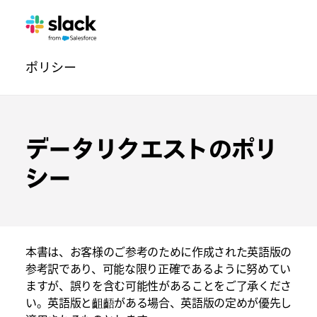
ト
追
ペ
ポリシー
ラ
加
ー
ス
ジ
ト
セ
データリクエストのポリ
ン
シー
タ
ー
の
本書は、お客様のご参考のために作成された英語版の
操
参考訳であり、可能な限り正確であるように努めてい
作
ますが、誤りを含む可能性があることをご了承くださ
方
い。英語版と齟齬がある場合、英語版の定めが優先し