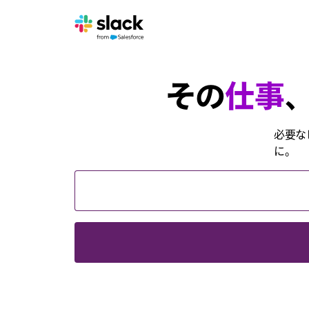
その
仕事
、
必要な
に。