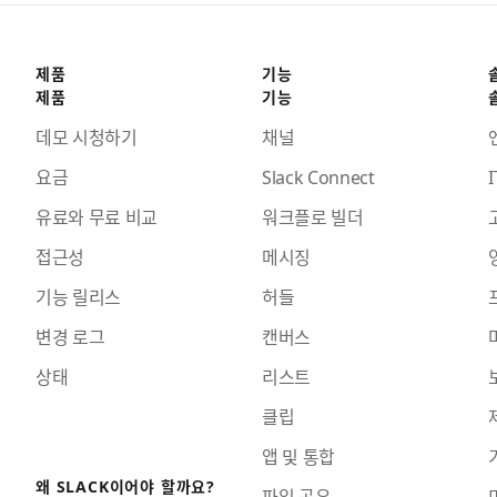
제품
기능
제품
기능
데모 시청하기
채널
요금
Slack Connect
I
유료와 무료 비교
워크플로 빌더
접근성
메시징
기능 릴리스
허들
변경 로그
캔버스
상태
리스트
클립
앱 및 통합
왜 SLACK이어야 할까요?
파일 공유