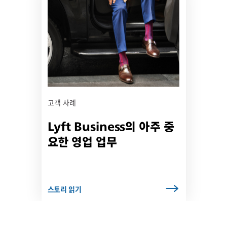
크
가
새
탭
에
서
열
릴
수
고객 사례
있
Lyft Business의 아주 중
음
요한 영업 업무
스토리 읽기