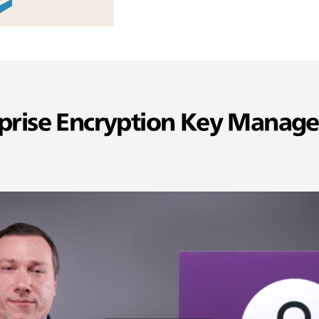
rprise Encryption Key Mana
영
상
시
청
하
기