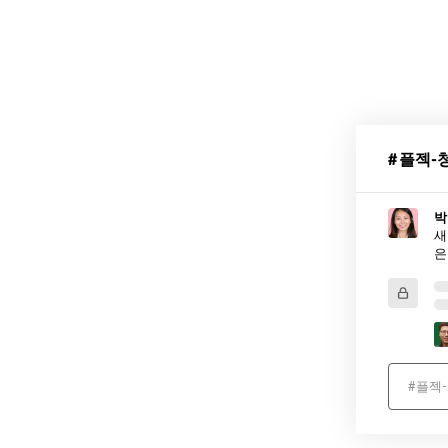
Slack
EKM
플젝-
에
서
박
사
새
용
중
인
샘
플
메
#플젝
시
지