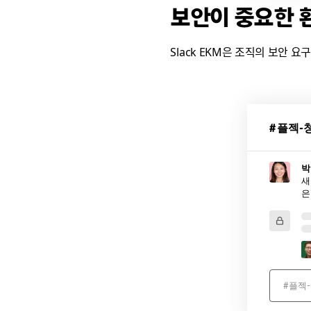
보안이 중요한 
Slack EKM은 조직의 보안 
Slack
EKM
플젝-
에
서
박
사
새
용
중
인
샘
플
메
#플젝
시