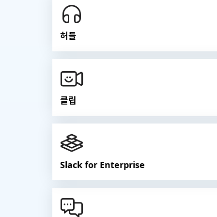
허들
클립
Slack for Enterprise