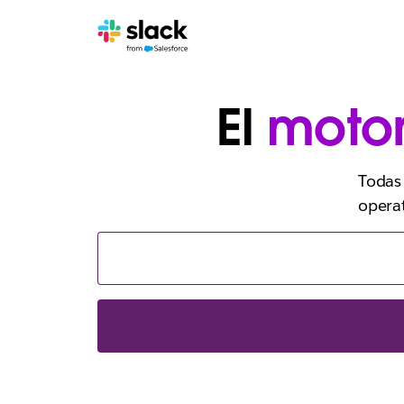
El
moto
Todas 
operat