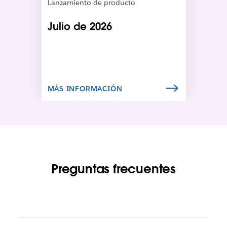
Lanzamiento de producto
e
e
Julio de 2026
l
e
n
l
a
c
MÁS INFORMACIÓN
e
s
e
a
b
r
a
Preguntas frecuentes
e
n
u
n
a
n