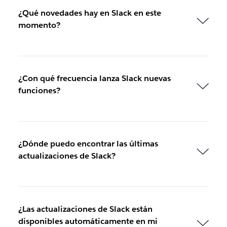
u
¿Qué novedades hay en Slack en este
e
momento?
v
a
v
e
n
¿Con qué frecuencia lanza Slack nuevas
t
funciones?
a
n
a
¿Dónde puedo encontrar las últimas
actualizaciones de Slack?
¿Las actualizaciones de Slack están
disponibles automáticamente en mi