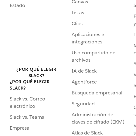
Canvas
Estado
Listas
F
Clips
y
Aplicaciones e
integraciones
Uso compartido de
archivos
S
¿POR QUÉ ELEGIR
IA de Slack
V
SLACK?
Agentforce
¿POR QUÉ ELEGIR
S
SLACK?
Búsqueda empresarial
Slack vs. Correo
Seguridad
electrónico
C
Administración de
s
Slack vs. Teams
claves de cifrado (EKM)
V
Empresa
Atlas de Slack
s