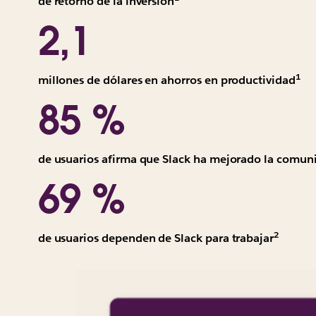
Todos
de retorno de la inversión
los
2,1
valores
aparecen
ajustados
1
To
millones de dólares en ahorros en productividad
al
los
85 %
riesgo,
val
con
ap
el
aj
valor
de usuarios afirma que Slack ha mejorado la comun
al
actual
69 %
rie
de
co
tres
el
años.
val
2
“The
Prome
de usuarios dependen de Slack para trabajar
act
Total
ponder
de
Economic
Basad
tre
Impact
en
añ
of
una