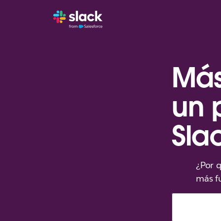
Más
un 
Sla
¿Por 
más f