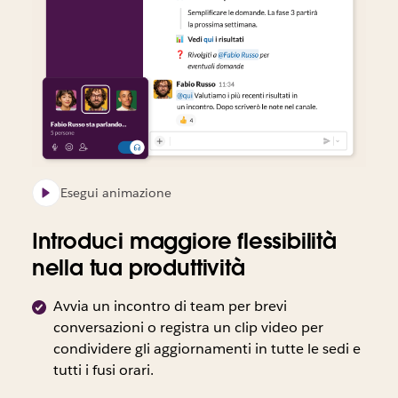
di
rischio.
tecnici”,
un
Slack
“Il
Forrester,
son
per
Total
2020.
a
i
Economic
cui
team
Impact
han
tecnici”,
di
par
Forrester,
Slack
uten
2020.
per
sett
i
di
Esegui animazione
team
Sla
tecnici”,
in
Introduci maggiore flessibilità
Forrester,
Stat
nella tua produttività
2020.
Unit
Reg
Avvia un incontro di team per brevi
Uni
conversazioni o registra un clip video per
Aust
condividere gli aggiornamenti in tutte le sedi e
e
tutti i fusi orari.
Can