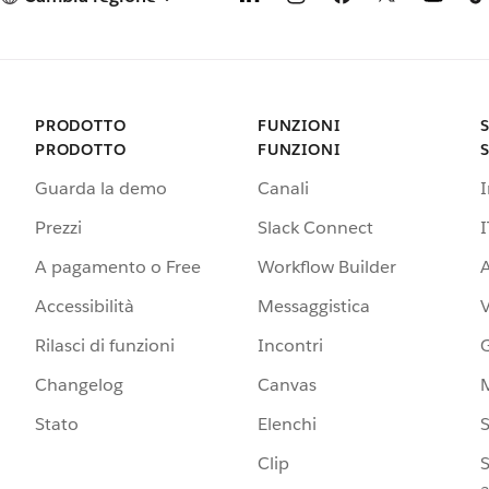
PRODOTTO
FUNZIONI
PRODOTTO
FUNZIONI
Guarda la demo
Canali
Prezzi
Slack Connect
I
A pagamento o Free
Workflow Builder
A
Accessibilità
Messaggistica
Rilasci di funzioni
Incontri
G
Changelog
Canvas
Stato
Elenchi
S
Clip
S