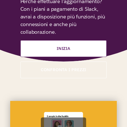
Perché effettuare l'aggiornamento?
Con i piani a pagamento di Slack,
avrai a disposizione più funzioni, più
connessioni e anche più
collaborazione.
INIZIA
CONFRONTA I PREZZI
G
u
a
r