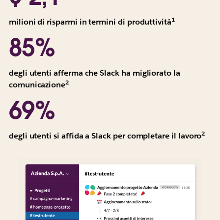
sono
indicati
1
Tutti
milioni di risparmi in termini di produttività
come
i
85%
valore
valori
attuale
sono
triennale
indicati
degli utenti afferma che Slack ha migliorato la
ponderato
come
2
Tutti
comunicazione
per
valore
i
il
69%
attuale
valori
rischio.
triennale
sono
“Il
ponderato
indicati
2
Total
Med
degli utenti si affida a Slack per completare il lavoro
per
come
Economic
pon
il
valore
Impact
Bas
rischio.
attuale
di
su
“Il
triennale
Slack
2.7
Total
ponderato
per
risp
Economic
per
i
forn
Impact
il
team
in