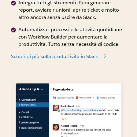
con
Integra tutti gli strumenti. Puoi generare
un
report, avviare riunioni, aprire ticket e molto
mar
altro ancora senza uscire da Slack.
di
Automatizza i processi e le attività quotidiane
erro
con Workflow Builder per aumentare la
di
produttività. Tutto senza necessità di codice.
circ
il
Scopri di più sulla produttività in Slack
2%
con
inte
di
con
al
95
(di
202