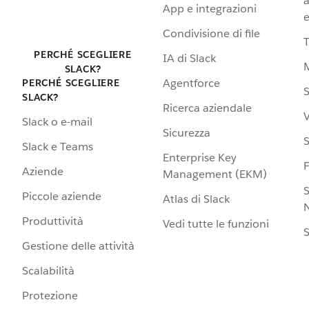
a
App e integrazioni
e
Condivisione di file
PERCHÉ SCEGLIERE
IA di Slack
SLACK?
Agentforce
PERCHÉ SCEGLIERE
S
SLACK?
Ricerca aziendale
V
Slack o e-mail
Sicurezza
S
Slack e Teams
Enterprise Key
Aziende
Management (EKM)
S
Piccole aziende
Atlas di Slack
N
Produttività
Vedi tutte le funzioni
S
Gestione delle attività
Scalabilità
Protezione