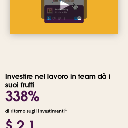
d
a
i
l
v
i
d
e
o
Investire nel lavoro in team dà i
suoi frutti
338%
1
Tutti
di ritorno sugli investimenti
i
$ 2,1
valori