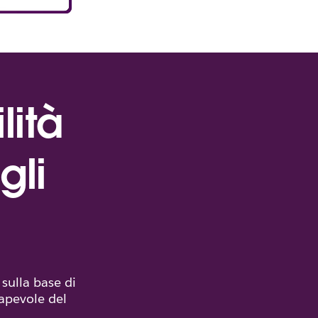
lità
gli
 sulla base di
sapevole del