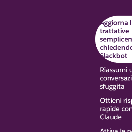
Aggiorna l
trattative
semplice
chiedend
Slackbot
Riassumi 
conversazi
sfuggita
Ottieni ri
rapide co
Claude
Attiva le n