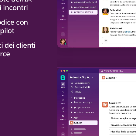
i incontri
codice con
pilot
i dei clienti
orce