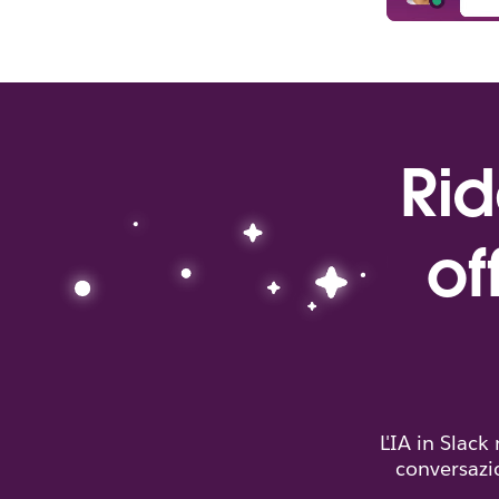
Rid
of
L'IA in Slack
conversazio