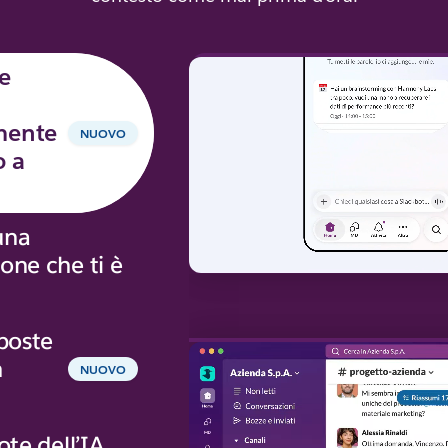
e
mente
NUOVO
o a
una
one che ti è
sposte
n
NUOVO
ote dell’IA