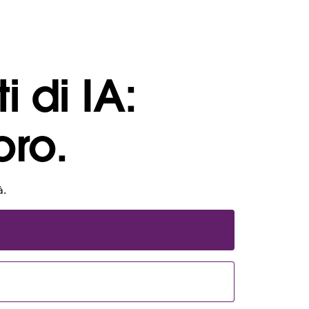
i di IA:
oro.
à.