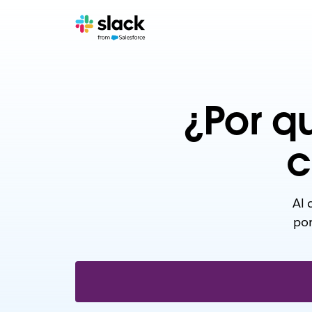
¿Por q
c
Al 
por