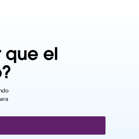
 que el
o?
ando
para