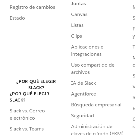
Juntas
Registro de cambios
Canvas
Estado
Listas
F
Clips
y
Aplicaciones e
integraciones
Uso compartido de
archivos
S
¿POR QUÉ ELEGIR
IA de Slack
V
SLACK?
Agentforce
¿POR QUÉ ELEGIR
S
SLACK?
Búsqueda empresarial
Slack vs. Correo
Seguridad
electrónico
C
Administración de
s
Slack vs. Teams
claves de cifrado (EKM)