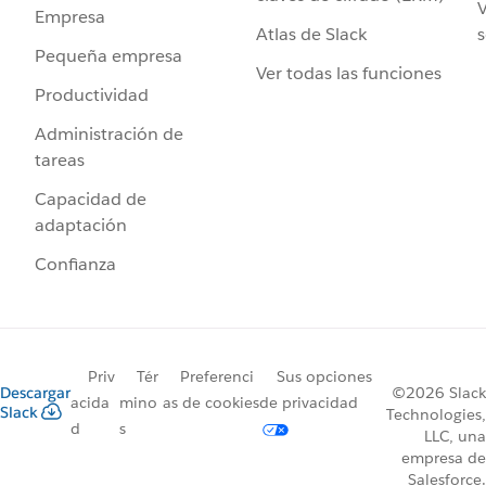
V
Empresa
Atlas de Slack
s
Pequeña empresa
Ver todas las funciones
Productividad
Administración de
tareas
Capacidad de
adaptación
Confianza
Priv
Tér
Preferenci
Sus opciones
Descargar
©2026 Slack
acida
mino
as de cookies
de privacidad
Slack
Technologies,
d
s
LLC, una
empresa de
Salesforce.