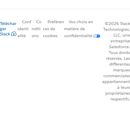
Conf
Co
Préféren
Vos choix en
Téléchar
©2026 Slack
ger
identi
nditi
ces de
matière de
Technologies,
Slack
LLC, une
alité
ons
cookies
confidentialité
entreprise
Salesforce.
Tous droits
réservés. Les
différentes
marques
commerciales
appartiennent
à leurs
propriétaires
respectifs.