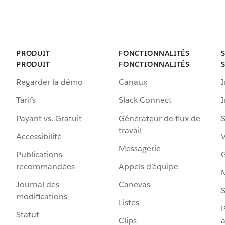
PRODUIT
FONCTIONNALITÉS
PRODUIT
FONCTIONNALITÉS
Regarder la démo
Canaux
I
Tarifs
Slack Connect
Payant vs. Gratuit
Générateur de flux de
S
travail
Accessibilité
Messagerie
Publications
G
recommandées
Appels d’équipe
Journal des
Canevas
S
modifications
Listes
P
Statut
Clips
a