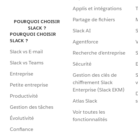
Applis et intégrations
Partage de fichiers
POURQUOI CHOISIR
SLACK ?
Slack AI
S
POURQUOI CHOISIR
SLACK ?
Agentforce
V
Slack vs E-mail
Recherche d’entreprise
S
Slack vs Teams
Sécurité
Entreprise
Gestion des clés de
S
chiffrement Slack
v
Petite entreprise
Enterprise (Slack EKM)
D
Productivité
Atlas Slack
s
Gestion des tâches
Voir toutes les
Évolutivité
fonctionnalités
Confiance