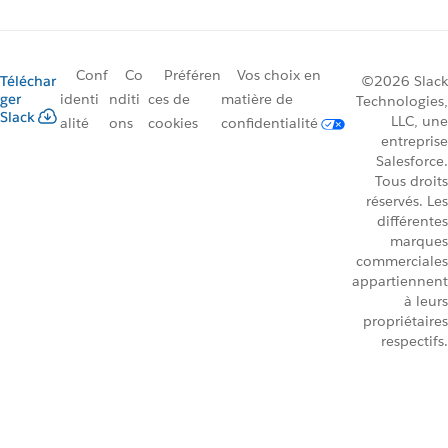
Conf
Co
Préféren
Vos choix en
Téléchar
©2026 Slack
ger
identi
nditi
ces de
matière de
Technologies,
Slack
LLC, une
alité
ons
cookies
confidentialité
entreprise
Salesforce.
Tous droits
réservés. Les
différentes
marques
commerciales
appartiennent
à leurs
propriétaires
respectifs.