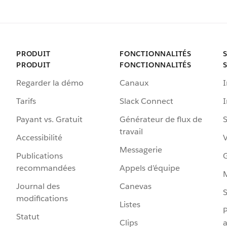
PRODUIT
FONCTIONNALITÉS
PRODUIT
FONCTIONNALITÉS
Regarder la démo
Canaux
I
Tarifs
Slack Connect
Payant vs. Gratuit
Générateur de flux de
S
travail
Accessibilité
Messagerie
Publications
G
recommandées
Appels d’équipe
Journal des
Canevas
S
modifications
Listes
P
Statut
Clips
a