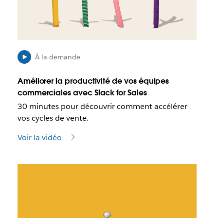
o
e
s
d
s
a
i
n
b
s
l
u
À la demande
e
n
q
n
Améliorer la productivité de vos équipes
u
o
commerciales avec Slack for Sales
e
u
30 minutes pour découvrir comment accélérer
c
v
e
vos cycles de vente.
e
l
l
Voir la vidéo
i
o
e
n
n
g
I
s
l
l
’
e
e
o
t
s
u
t
v