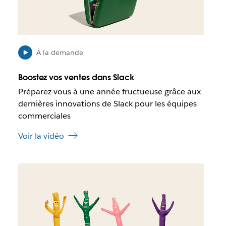
a
s
n
s
s
i
u
b
n
l
À la demande
n
e
o
q
Boostez vos ventes dans Slack
u
u
Préparez-vous à une année fructueuse grâce aux
v
e
dernières innovations de Slack pour les équipes
e
c
l
e
commerciales
o
l
n
Voir la vidéo
i
g
e
l
n
e
I
s
t
l
’
e
o
s
u
t
v
p
r