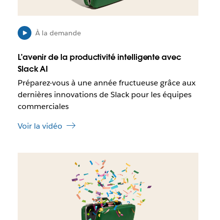
s
i
b
l
À la demande
e
q
L’avenir de la productivité intelligente avec
u
Slack AI
e
Préparez-vous à une année fructueuse grâce aux
c
e
dernières innovations de Slack pour les équipes
l
commerciales
i
e
Voir la vidéo
n
s
’
I
o
l
u
e
v
s
r
t
e
p
d
o