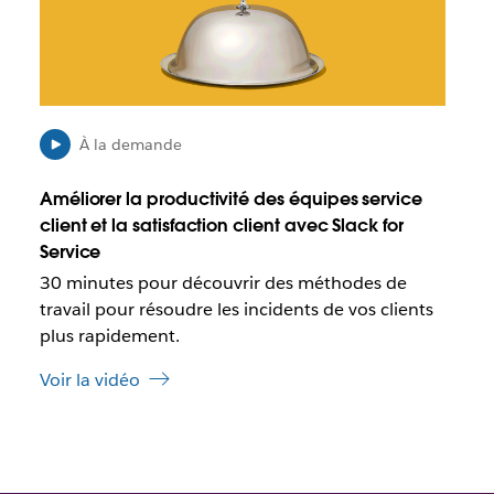
p
r
o
e
s
d
s
a
i
n
b
s
l
u
À la demande
e
n
q
n
Améliorer la productivité des équipes service
u
o
client et la satisfaction client avec Slack for
e
u
Service
c
v
e
30 minutes pour découvrir des méthodes de
e
l
l
travail pour résoudre les incidents de vos clients
i
o
plus rapidement.
e
n
n
g
Voir la vidéo
s
l
’
e
o
t
u
v