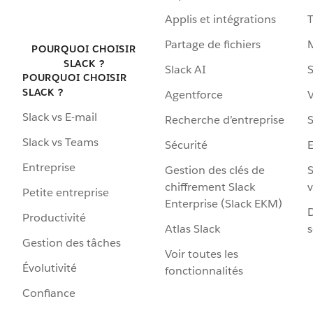
Applis et intégrations
Partage de fichiers
POURQUOI CHOISIR
SLACK ?
Slack AI
S
POURQUOI CHOISIR
SLACK ?
Agentforce
V
Slack vs E-mail
Recherche d’entreprise
S
Slack vs Teams
Sécurité
Entreprise
Gestion des clés de
S
chiffrement Slack
v
Petite entreprise
Enterprise (Slack EKM)
D
Productivité
Atlas Slack
s
Gestion des tâches
Voir toutes les
Évolutivité
fonctionnalités
Confiance