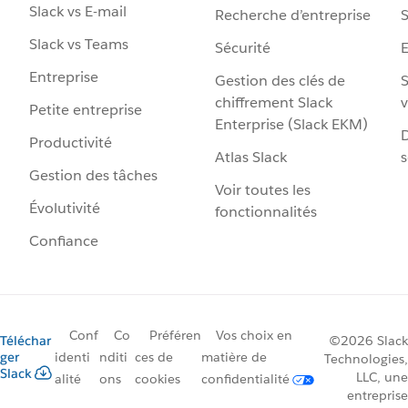
Slack vs E-mail
Recherche d’entreprise
S
Slack vs Teams
Sécurité
Entreprise
Gestion des clés de
S
chiffrement Slack
v
Petite entreprise
Enterprise (Slack EKM)
D
Productivité
Atlas Slack
s
Gestion des tâches
Voir toutes les
Évolutivité
fonctionnalités
Confiance
Conf
Co
Préféren
Vos choix en
Téléchar
©2026 Slack
ger
identi
nditi
ces de
matière de
Technologies,
Slack
LLC, une
alité
ons
cookies
confidentialité
entreprise