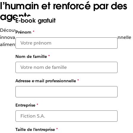
l’humain et renforcé par des
agents
E-book gratuit
Découvrez comment 10 entreprises européennes
Prénom
*
innovantes utilisent Slack pour une réussite professionnelle
alimentée par l’IA.
Nom de famille
*
Adresse e-mail professionnelle
*
Entreprise
*
Taille de l’entreprise
*