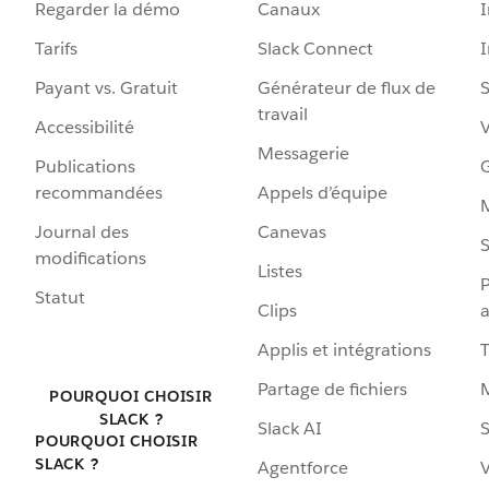
Regarder la démo
Canaux
I
Tarifs
Slack Connect
Payant vs. Gratuit
Générateur de flux de
S
travail
Accessibilité
Messagerie
Publications
G
recommandées
Appels d’équipe
Journal des
Canevas
S
modifications
Listes
P
Statut
Clips
a
Applis et intégrations
Partage de fichiers
POURQUOI CHOISIR
SLACK ?
Slack AI
S
POURQUOI CHOISIR
SLACK ?
Agentforce
V