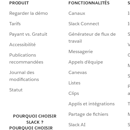
PRODUIT
FONCTIONNALITÉS
Regarder la démo
Canaux
I
Tarifs
Slack Connect
Payant vs. Gratuit
Générateur de flux de
S
travail
Accessibilité
Messagerie
Publications
G
recommandées
Appels d’équipe
Journal des
Canevas
S
modifications
Listes
P
Statut
Clips
a
Applis et intégrations
Partage de fichiers
POURQUOI CHOISIR
SLACK ?
Slack AI
S
POURQUOI CHOISIR