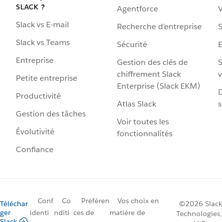
SLACK ?
Agentforce
V
Slack vs E-mail
Recherche d’entreprise
S
Slack vs Teams
Sécurité
Entreprise
Gestion des clés de
S
chiffrement Slack
v
Petite entreprise
Enterprise (Slack EKM)
D
Productivité
Atlas Slack
s
Gestion des tâches
Voir toutes les
Évolutivité
fonctionnalités
Confiance
Conf
Co
Préféren
Vos choix en
Téléchar
©2026 Slack
ger
identi
nditi
ces de
matière de
Technologies,
Slack