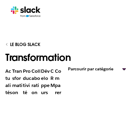
LE BLOG SLACK
Transformation
Parcourir par catégorie
Ac
Tran
Pro
Coll
Dév
C
Co
tu
sfor
duc
abo
elo
R
m
ali
mati
tivi
rati
ppe
M
pa
tés
on
té
on
urs
rer