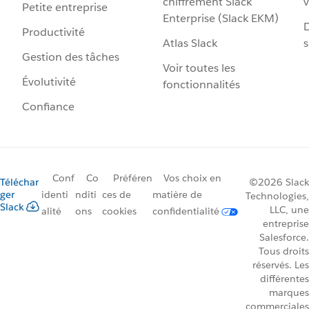
chiffrement Slack
v
Petite entreprise
Enterprise (Slack EKM)
D
Productivité
Atlas Slack
s
Gestion des tâches
Voir toutes les
Évolutivité
fonctionnalités
Confiance
Conf
Co
Préféren
Vos choix en
Téléchar
©2026 Slack
ger
identi
nditi
ces de
matière de
Technologies,
Slack
LLC, une
alité
ons
cookies
confidentialité
entreprise
Salesforce.
Tous droits
réservés. Les
différentes
marques
commerciales