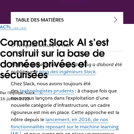
TABLE DES MATIÈRES
ACTUALITÉS
Comment Slack AI s’est
Temps de lecture : 7 min
construit sur la base de
données privées et
Note de l’éditeur : cet article de blog a d’abord été
sécurisées
publié sur le
blog des ingénieurs Slack
.
Chez Slack, nous avons toujours été
des
technologistes prudents
: à chaque fois que
Par l’équipe Slack
nous nous lançons dans l’exploitation d’une
16 juillet 2025
nouvelle catégorie d’infrastructure, un cadre
rigoureux est mis en place. Cette approche est la
nôtre depuis le
lancement, en 2016, de nos
fonctionnalités reposant sur le machine learning
(ML)
, et nous avons mis en place un processus