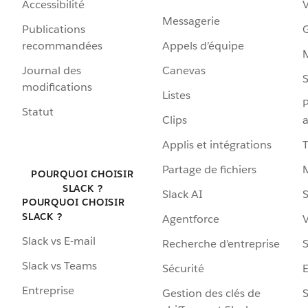
Accessibilité
Messagerie
Publications
G
recommandées
Appels d’équipe
Journal des
Canevas
S
modifications
Listes
P
Statut
Clips
a
Applis et intégrations
Partage de fichiers
POURQUOI CHOISIR
SLACK ?
Slack AI
S
POURQUOI CHOISIR
SLACK ?
Agentforce
V
Slack vs E-mail
Recherche d’entreprise
S
Slack vs Teams
Sécurité
Entreprise
Gestion des clés de
S