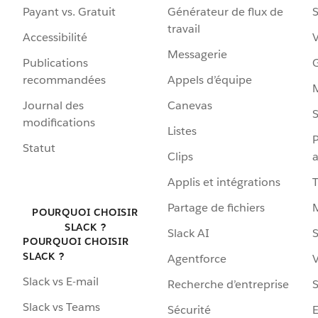
Payant vs. Gratuit
Générateur de flux de
S
travail
Accessibilité
Messagerie
Publications
G
recommandées
Appels d’équipe
Journal des
Canevas
S
modifications
Listes
P
Statut
Clips
a
Applis et intégrations
Partage de fichiers
POURQUOI CHOISIR
SLACK ?
Slack AI
S
POURQUOI CHOISIR
SLACK ?
Agentforce
V
Slack vs E-mail
Recherche d’entreprise
S
Slack vs Teams
Sécurité