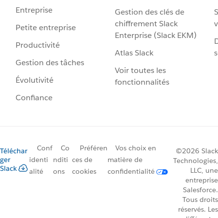
Entreprise
Gestion des clés de
S
chiffrement Slack
v
Petite entreprise
Enterprise (Slack EKM)
D
Productivité
Atlas Slack
s
Gestion des tâches
Voir toutes les
Évolutivité
fonctionnalités
Confiance
Conf
Co
Préféren
Vos choix en
Téléchar
©2026 Slack
ger
identi
nditi
ces de
matière de
Technologies,
Slack
LLC, une
alité
ons
cookies
confidentialité
entreprise
Salesforce.
Tous droits
réservés. Les