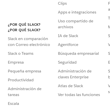
Clips
F
a
Apps e integraciones
Uso compartido de
¿POR QUÉ SLACK?
archivos
¿POR QUÉ SLACK?
IA de Slack
S
Slack en comparación
Agentforce
V
con Correo electrónico
Búsqueda empresarial
S
Slack o Teams
Seguridad
Empresa
Administración de
S
Pequeña empresa
claves Enterprise
b
Productividad
Atlas de Slack
V
Administración de
s
Ver todas las funciones
tareas
Escala