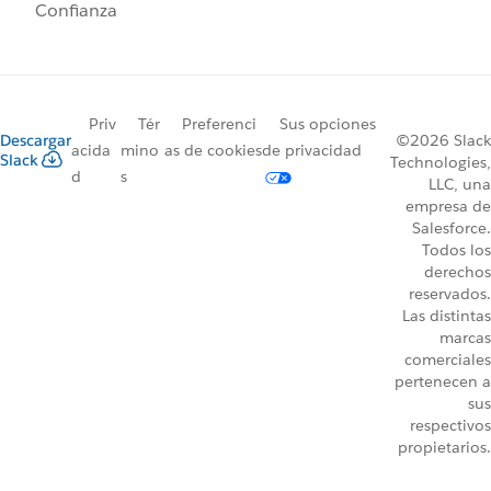
Confianza
Priv
Tér
Preferenci
Sus opciones
Descargar
©2026 Slack
acida
mino
as de cookies
de privacidad
Slack
Technologies,
d
s
LLC, una
empresa de
Salesforce.
Todos los
derechos
reservados.
Las distintas
marcas
comerciales
pertenecen a
sus
respectivos
propietarios.