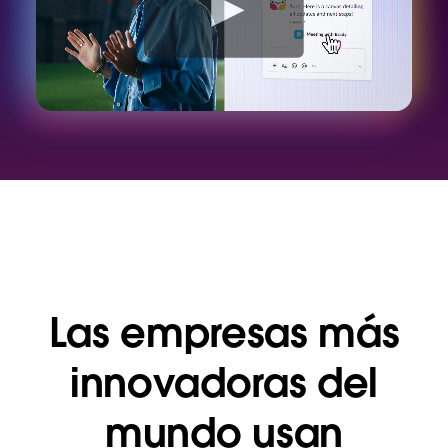
d
e
o
Las empresas más
innovadoras del
mundo usan