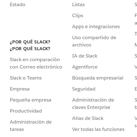
Estado
Listas
Clips
F
a
Apps e integraciones
Uso compartido de
¿POR QUÉ SLACK?
archivos
¿POR QUÉ SLACK?
IA de Slack
S
Slack en comparación
Agentforce
V
con Correo electrónico
Búsqueda empresarial
S
Slack o Teams
Seguridad
Empresa
Administración de
S
Pequeña empresa
claves Enterprise
b
Productividad
Atlas de Slack
V
Administración de
s
Ver todas las funciones
tareas