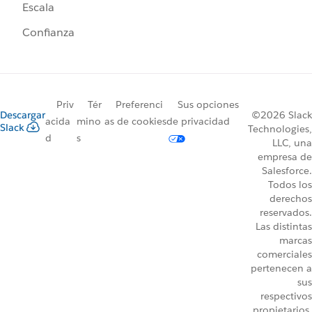
Escala
Confianza
Priv
Tér
Preferenci
Sus opciones
Descargar
©2026 Slack
acida
mino
as de cookies
de privacidad
Slack
Technologies,
d
s
LLC, una
empresa de
Salesforce.
Todos los
derechos
reservados.
Las distintas
marcas
comerciales
pertenecen a
sus
respectivos
propietarios.