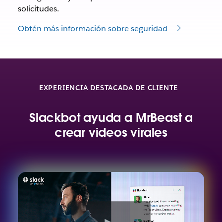
solicitudes.
Obtén más información sobre seguridad
EXPERIENCIA DESTACADA DE CLIENTE
Slackbot ayuda a MrBeast a
crear videos virales
V
e
r
v
i