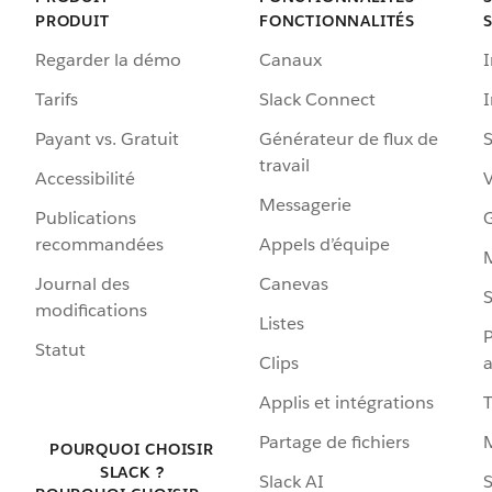
PRODUIT
FONCTIONNALITÉS
Regarder la démo
Canaux
I
Tarifs
Slack Connect
Payant vs. Gratuit
Générateur de flux de
S
travail
Accessibilité
Messagerie
Publications
G
recommandées
Appels d’équipe
Journal des
Canevas
S
modifications
Listes
P
Statut
Clips
a
Applis et intégrations
Partage de fichiers
POURQUOI CHOISIR
SLACK ?
Slack AI
S