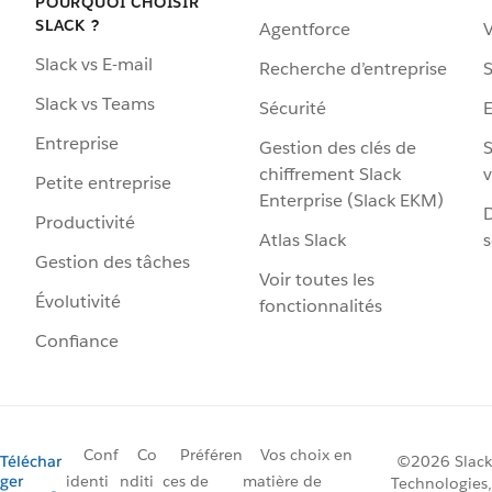
POURQUOI CHOISIR
SLACK ?
Agentforce
V
Slack vs E-mail
Recherche d’entreprise
S
Slack vs Teams
Sécurité
Entreprise
Gestion des clés de
S
chiffrement Slack
v
Petite entreprise
Enterprise (Slack EKM)
D
Productivité
Atlas Slack
s
Gestion des tâches
Voir toutes les
Évolutivité
fonctionnalités
Confiance
Conf
Co
Préféren
Vos choix en
Téléchar
©2026 Slack
ger
identi
nditi
ces de
matière de
Technologies,