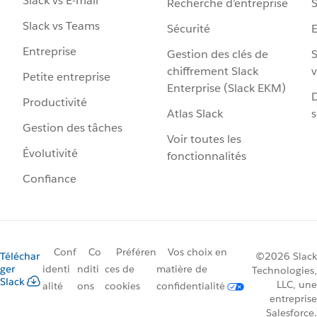
Slack vs E-mail
Recherche d’entreprise
S
Slack vs Teams
Sécurité
Entreprise
Gestion des clés de
S
chiffrement Slack
v
Petite entreprise
Enterprise (Slack EKM)
D
Productivité
Atlas Slack
s
Gestion des tâches
Voir toutes les
Évolutivité
fonctionnalités
Confiance
Conf
Co
Préféren
Vos choix en
Téléchar
©2026 Slack
ger
identi
nditi
ces de
matière de
Technologies,
Slack
LLC, une
alité
ons
cookies
confidentialité
entreprise
Salesforce.