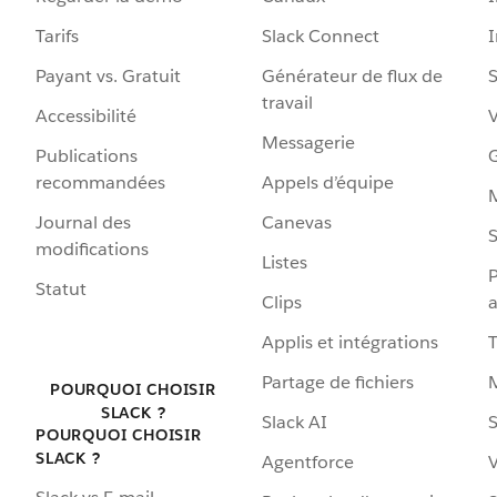
Tarifs
Slack Connect
Payant vs. Gratuit
Générateur de flux de
S
travail
Accessibilité
Messagerie
Publications
G
recommandées
Appels d’équipe
Journal des
Canevas
S
modifications
Listes
P
Statut
Clips
a
Applis et intégrations
Partage de fichiers
POURQUOI CHOISIR
SLACK ?
Slack AI
S
POURQUOI CHOISIR
SLACK ?
Agentforce
V