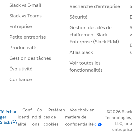
Slack vs E-mail
Recherche d’entreprise
S
Slack vs Teams
Sécurité
Entreprise
Gestion des clés de
S
chiffrement Slack
v
Petite entreprise
Enterprise (Slack EKM)
D
Productivité
Atlas Slack
s
Gestion des tâches
Voir toutes les
Évolutivité
fonctionnalités
Confiance
Conf
Co
Préféren
Vos choix en
Téléchar
©2026 Slack
ger
identi
nditi
ces de
matière de
Technologies,
Slack
LLC, une
alité
ons
cookies
confidentialité
entreprise