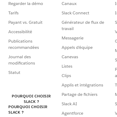
Regarder la démo
Canaux
I
Tarifs
Slack Connect
Payant vs. Gratuit
Générateur de flux de
S
travail
Accessibilité
Messagerie
Publications
G
recommandées
Appels d’équipe
Journal des
Canevas
S
modifications
Listes
P
Statut
Clips
a
Applis et intégrations
Partage de fichiers
POURQUOI CHOISIR
SLACK ?
Slack AI
S
POURQUOI CHOISIR
SLACK ?
Agentforce
V