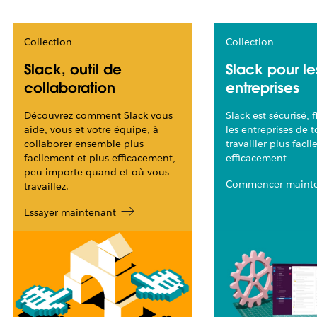
Collection
Collection
Slack, outil de
Slack pour le
collaboration
entreprises
Découvrez comment Slack vous
Slack est sécurisé, f
aide, vous et votre équipe, à
les entreprises de t
collaborer ensemble plus
travailler plus faci
facilement et plus efficacement,
efficacement
peu importe quand et où vous
Commencer maint
travaillez.
Essayer maintenant