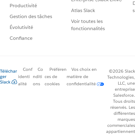
D
Productivité
Atlas Slack
s
Gestion des tâches
Voir toutes les
Évolutivité
fonctionnalités
Confiance
Conf
Co
Préféren
Vos choix en
Téléchar
©2026 Slack
ger
identi
nditi
ces de
matière de
Technologies,
Slack
LLC, une
alité
ons
cookies
confidentialité
entreprise
Salesforce.
Tous droits
réservés. Les
différentes
marques
commerciales
appartiennent