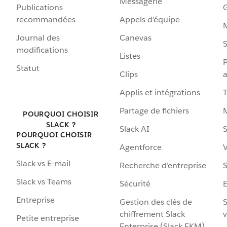
Messagerie
Publications
G
recommandées
Appels d’équipe
Journal des
Canevas
S
modifications
Listes
P
Statut
Clips
a
Applis et intégrations
Partage de fichiers
POURQUOI CHOISIR
SLACK ?
Slack AI
S
POURQUOI CHOISIR
SLACK ?
Agentforce
V
Slack vs E-mail
Recherche d’entreprise
S
Slack vs Teams
Sécurité
Entreprise
Gestion des clés de
S
chiffrement Slack
v
Petite entreprise
Enterprise (Slack EKM)