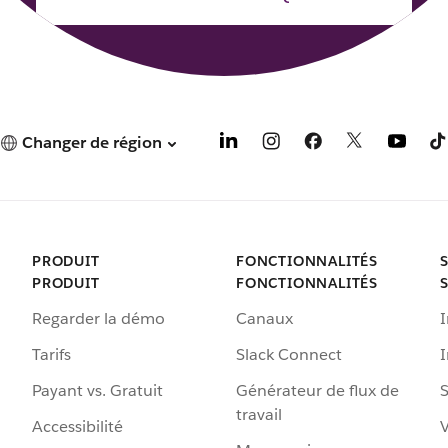
o
o
n
n
g
g
l
l
e
e
t
t
Changer de région
PRODUIT
FONCTIONNALITÉS
PRODUIT
FONCTIONNALITÉS
Regarder la démo
Canaux
I
Tarifs
Slack Connect
Payant vs. Gratuit
Générateur de flux de
S
travail
Accessibilité