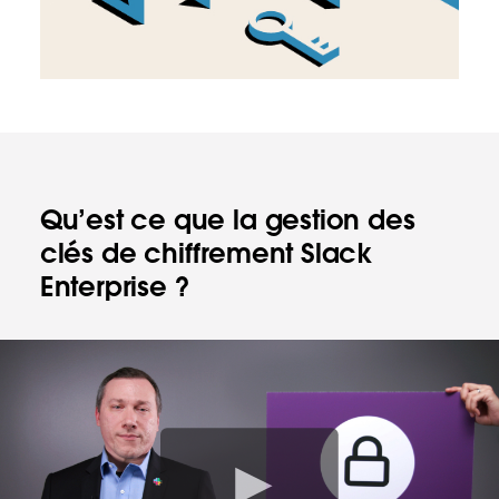
Qu’est ce que la gestion des
clés de chiffrement Slack
Enterprise ?
V
o
i
r
l
a
v