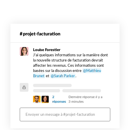
Exemple
de
projet-facturation
message
lorsque
Louise Forestier
Slack
J’ai quelques informations sur la manière dont
EKM
la nouvelle structure de facturation devrait
est
affecter les revenus. Ces informations sont
utilisé
basées sur la discussion entre
@Matthieu
Brunet
et
@Sarah Parker
.
2
Dernière réponse il y a
réponses
3 minutes
Envoyer un message à #projet-facturation