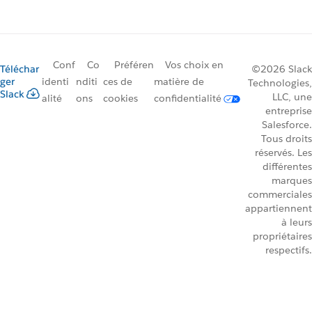
Conf
Co
Préféren
Vos choix en
Téléchar
©2026 Slack
ger
identi
nditi
ces de
matière de
Technologies,
Slack
LLC, une
alité
ons
cookies
confidentialité
entreprise
Salesforce.
Tous droits
réservés. Les
différentes
marques
commerciales
appartiennent
à leurs
propriétaires
respectifs.