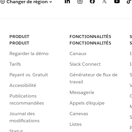
Changer de région
PRODUIT
FONCTIONNALITÉS
PRODUIT
FONCTIONNALITÉS
Regarder la démo
Canaux
I
Tarifs
Slack Connect
Payant vs. Gratuit
Générateur de flux de
S
travail
Accessibilité
Messagerie
Publications
G
recommandées
Appels d’équipe
Journal des
Canevas
S
modifications
Listes
P
Statut