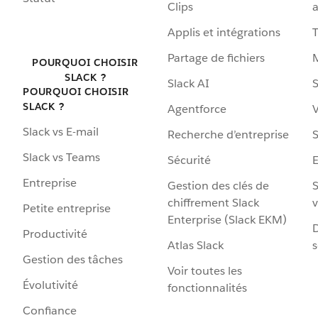
Clips
a
Applis et intégrations
Partage de fichiers
POURQUOI CHOISIR
SLACK ?
Slack AI
S
POURQUOI CHOISIR
SLACK ?
Agentforce
V
Slack vs E-mail
Recherche d’entreprise
S
Slack vs Teams
Sécurité
Entreprise
Gestion des clés de
S
chiffrement Slack
v
Petite entreprise
Enterprise (Slack EKM)
D
Productivité
Atlas Slack
s
Gestion des tâches
Voir toutes les
Évolutivité
fonctionnalités
Confiance