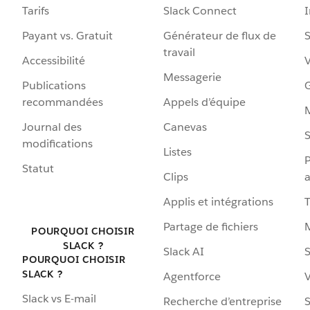
Tarifs
Slack Connect
Payant vs. Gratuit
Générateur de flux de
S
travail
Accessibilité
Messagerie
Publications
G
recommandées
Appels d’équipe
Journal des
Canevas
S
modifications
Listes
P
Statut
Clips
a
Applis et intégrations
Partage de fichiers
POURQUOI CHOISIR
SLACK ?
Slack AI
S
POURQUOI CHOISIR
SLACK ?
Agentforce
V
Slack vs E-mail
Recherche d’entreprise
S