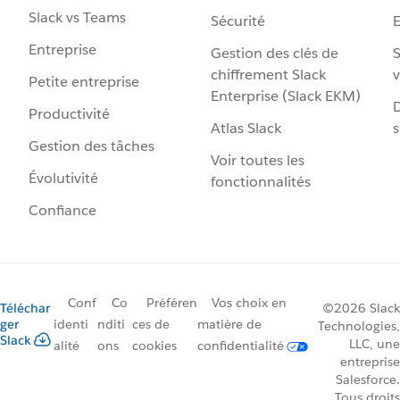
Slack vs Teams
Sécurité
Entreprise
Gestion des clés de
S
chiffrement Slack
v
Petite entreprise
Enterprise (Slack EKM)
D
Productivité
Atlas Slack
s
Gestion des tâches
Voir toutes les
Évolutivité
fonctionnalités
Confiance
Conf
Co
Préféren
Vos choix en
Téléchar
©2026 Slack
ger
identi
nditi
ces de
matière de
Technologies,
Slack
LLC, une
alité
ons
cookies
confidentialité
entreprise
Salesforce.
Tous droits