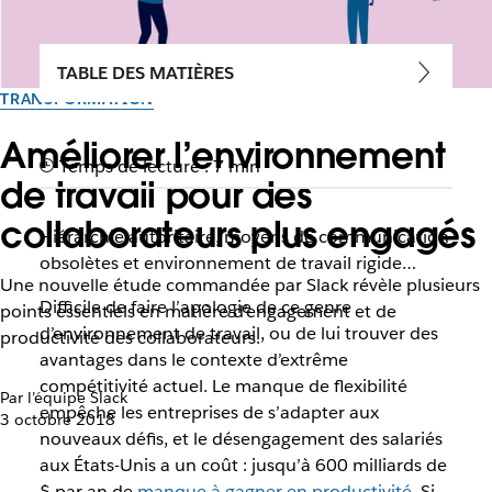
TABLE DES MATIÈRES
TRANSFORMATION
Améliorer l’environnement
Temps de lecture : 7 min
de travail pour des
collaborateurs plus engagés
Hiérarchie autoritaire, moyens de communication
obsolètes et environnement de travail rigide…
Une nouvelle étude commandée par Slack révèle plusieurs
Difficile de faire l’apologie de ce genre
points essentiels en matière d’engagement et de
d’environnement de travail, ou de lui trouver des
productivité des collaborateurs.
avantages dans le contexte d’extrême
compétitivité actuel. Le manque de flexibilité
Par l’équipe Slack
empêche les entreprises de s’adapter aux
3 octobre 2018
nouveaux défis, et le désengagement des salariés
aux États-Unis a un coût : jusqu’à 600 milliards de
$ par an de
manque à gagner en productivité
. Si