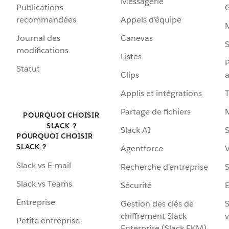
Messagerie
Publications
G
recommandées
Appels d’équipe
Journal des
Canevas
S
modifications
Listes
P
Statut
Clips
a
Applis et intégrations
Partage de fichiers
POURQUOI CHOISIR
SLACK ?
Slack AI
S
POURQUOI CHOISIR
SLACK ?
Agentforce
V
Slack vs E-mail
Recherche d’entreprise
S
Slack vs Teams
Sécurité
Entreprise
Gestion des clés de
S
chiffrement Slack
v
Petite entreprise
Enterprise (Slack EKM)