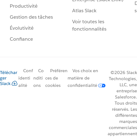
D
Productivité
Atlas Slack
s
Gestion des tâches
Voir toutes les
Évolutivité
fonctionnalités
Confiance
Conf
Co
Préféren
Vos choix en
Téléchar
©2026 Slack
ger
identi
nditi
ces de
matière de
Technologies,
Slack
LLC, une
alité
ons
cookies
confidentialité
entreprise
Salesforce.
Tous droits
réservés. Les
différentes
marques
commerciales
appartiennent