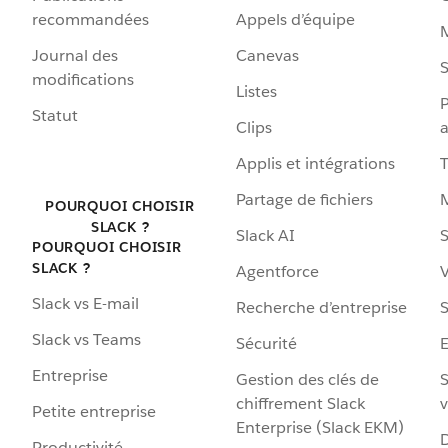
recommandées
Appels d’équipe
Journal des
Canevas
S
modifications
Listes
P
Statut
Clips
a
Applis et intégrations
Partage de fichiers
POURQUOI CHOISIR
SLACK ?
Slack AI
S
POURQUOI CHOISIR
SLACK ?
Agentforce
V
Slack vs E-mail
Recherche d’entreprise
S
Slack vs Teams
Sécurité
Entreprise
Gestion des clés de
S
chiffrement Slack
v
Petite entreprise
Enterprise (Slack EKM)
D
Productivité