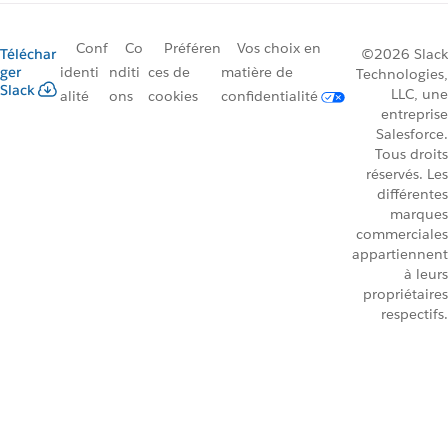
Conf
Co
Préféren
Vos choix en
Téléchar
©2026 Slack
ger
identi
nditi
ces de
matière de
Technologies,
Slack
LLC, une
alité
ons
cookies
confidentialité
entreprise
Salesforce.
Tous droits
réservés. Les
différentes
marques
commerciales
appartiennent
à leurs
propriétaires
respectifs.