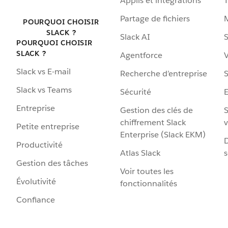
Applis et intégrations
Partage de fichiers
POURQUOI CHOISIR
SLACK ?
Slack AI
S
POURQUOI CHOISIR
SLACK ?
Agentforce
V
Slack vs E-mail
Recherche d’entreprise
S
Slack vs Teams
Sécurité
Entreprise
Gestion des clés de
S
chiffrement Slack
v
Petite entreprise
Enterprise (Slack EKM)
D
Productivité
Atlas Slack
s
Gestion des tâches
Voir toutes les
Évolutivité
fonctionnalités
Confiance