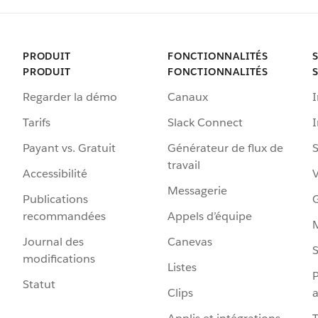
PRODUIT
FONCTIONNALITÉS
PRODUIT
FONCTIONNALITÉS
Regarder la démo
Canaux
I
Tarifs
Slack Connect
Payant vs. Gratuit
Générateur de flux de
S
travail
Accessibilité
Messagerie
Publications
G
recommandées
Appels d’équipe
Journal des
Canevas
S
modifications
Listes
P
Statut
Clips
a