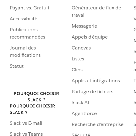
Payant vs. Gratuit
Générateur de flux de
S
travail
Accessibilité
Messagerie
Publications
G
recommandées
Appels d’équipe
Journal des
Canevas
S
modifications
Listes
P
Statut
Clips
a
Applis et intégrations
Partage de fichiers
POURQUOI CHOISIR
SLACK ?
Slack AI
S
POURQUOI CHOISIR
SLACK ?
Agentforce
V
Slack vs E-mail
Recherche d’entreprise
S
Slack vs Teams
Sécurité