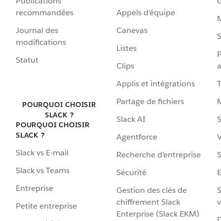
Publications
G
recommandées
Appels d’équipe
Journal des
Canevas
S
modifications
Listes
P
Statut
Clips
a
Applis et intégrations
Partage de fichiers
POURQUOI CHOISIR
SLACK ?
Slack AI
S
POURQUOI CHOISIR
SLACK ?
Agentforce
V
Slack vs E-mail
Recherche d’entreprise
S
Slack vs Teams
Sécurité
Entreprise
Gestion des clés de
S
chiffrement Slack
v
Petite entreprise
Enterprise (Slack EKM)
D