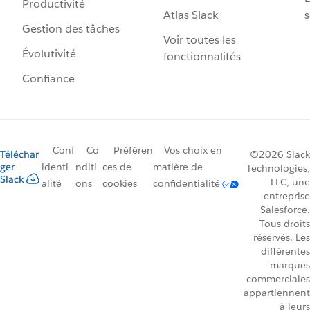
Productivité
Atlas Slack
s
Gestion des tâches
Voir toutes les
Évolutivité
fonctionnalités
Confiance
Conf
Co
Préféren
Vos choix en
Téléchar
©2026 Slack
ger
identi
nditi
ces de
matière de
Technologies,
Slack
LLC, une
alité
ons
cookies
confidentialité
entreprise
Salesforce.
Tous droits
réservés. Les
différentes
marques
commerciales
appartiennent
à leurs