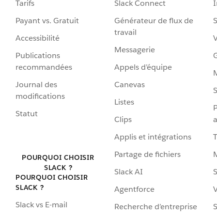
Tarifs
Slack Connect
Payant vs. Gratuit
Générateur de flux de
S
travail
Accessibilité
Messagerie
Publications
G
recommandées
Appels d’équipe
Journal des
Canevas
S
modifications
Listes
P
Statut
Clips
a
Applis et intégrations
Partage de fichiers
POURQUOI CHOISIR
SLACK ?
Slack AI
S
POURQUOI CHOISIR
SLACK ?
Agentforce
V
Slack vs E-mail
Recherche d’entreprise
S