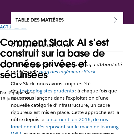
TABLE DES MATIÈRES
ACTUALITÉS
Comment Slack AI s’est
Temps de lecture : 7 min
construit sur la base de
données privées et
Note de l’éditeur : cet article de blog a d’abord été
sécurisées
publié sur le
blog des ingénieurs Slack
.
Chez Slack, nous avons toujours été
des
technologistes prudents
: à chaque fois que
Par l’équipe Slack
nous nous lançons dans l’exploitation d’une
16 juillet 2025
nouvelle catégorie d’infrastructure, un cadre
rigoureux est mis en place. Cette approche est la
nôtre depuis le
lancement, en 2016, de nos
fonctionnalités reposant sur le machine learning
(ML)
, et nous avons mis en place un processus