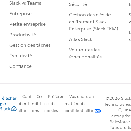
Slack vs Teams
Sécurité
Entreprise
Gestion des clés de
S
chiffrement Slack
v
Petite entreprise
Enterprise (Slack EKM)
D
Productivité
Atlas Slack
s
Gestion des tâches
Voir toutes les
Évolutivité
fonctionnalités
Confiance
Conf
Co
Préféren
Vos choix en
Téléchar
©2026 Slack
ger
identi
nditi
ces de
matière de
Technologies,
Slack
LLC, une
alité
ons
cookies
confidentialité
entreprise
Salesforce.
Tous droits