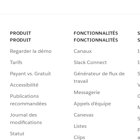
PRODUIT
FONCTIONNALITÉS
PRODUIT
FONCTIONNALITÉS
Regarder la démo
Canaux
I
Tarifs
Slack Connect
Payant vs. Gratuit
Générateur de flux de
S
travail
Accessibilité
Messagerie
Publications
G
recommandées
Appels d’équipe
Journal des
Canevas
S
modifications
Listes
P
Statut
Clips
a