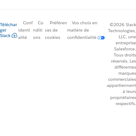
Conf
Co
Préféren
Vos choix en
Téléchar
©2026 Slack
ger
identi
nditi
ces de
matière de
Technologies,
Slack
LLC, une
alité
ons
cookies
confidentialité
entreprise
Salesforce.
Tous droits
réservés. Les
différentes
marques
commerciales
appartiennent
à leurs
propriétaires
respectifs.