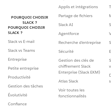
Applis et intégrations
Partage de fichiers
POURQUOI CHOISIR
SLACK ?
Slack AI
S
POURQUOI CHOISIR
SLACK ?
Agentforce
V
Slack vs E-mail
Recherche d’entreprise
S
Slack vs Teams
Sécurité
Entreprise
Gestion des clés de
S
chiffrement Slack
v
Petite entreprise
Enterprise (Slack EKM)
D
Productivité
Atlas Slack
s
Gestion des tâches
Voir toutes les
Évolutivité
fonctionnalités
Confiance